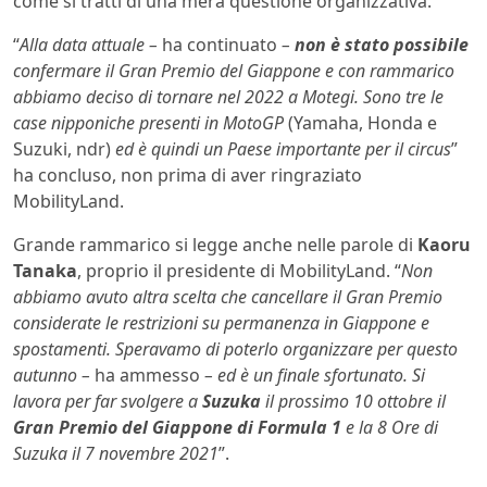
come si tratti di una mera questione organizzativa.
“
Alla data attuale –
ha continuato
–
non è stato possibile
confermare il Gran Premio del Giappone e con rammarico
abbiamo deciso di tornare nel 2022 a Motegi. Sono tre le
case nipponiche presenti in MotoGP
(Yamaha, Honda e
Suzuki, ndr)
ed è quindi un Paese importante per il circus
”
ha concluso, non prima di aver ringraziato
MobilityLand.
Grande rammarico si legge anche nelle parole di
Kaoru
Tanaka
, proprio il presidente di MobilityLand. “
Non
abbiamo avuto altra scelta che cancellare il Gran Premio
considerate le restrizioni su permanenza in Giappone e
spostamenti. Speravamo di poterlo organizzare per questo
autunno –
ha ammesso
– ed è un finale sfortunato. Si
lavora per far svolgere a
Suzuka
il prossimo 10 ottobre il
Gran Premio del Giappone di Formula 1
e la 8 Ore di
Suzuka il 7 novembre 2021
”.