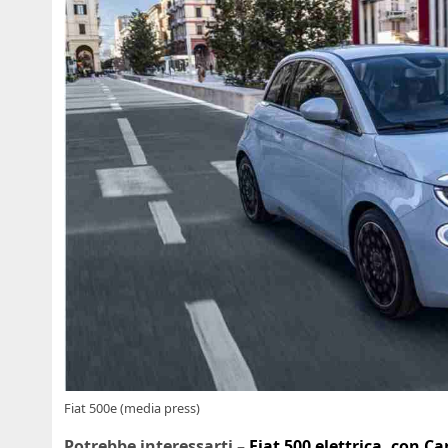
Fiat 500e (media press)
Potrebbe interessarti –
Fiat 500 elettrica, con Ca