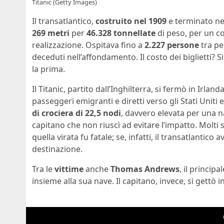
Titanic (Getty Images)
Il transatlantico,
costruito nel 1909
e terminato ne
269 metri
per
46.328 tonnellate
di peso, per un co
realizzazione. Ospitava fino a
2.227 persone
tra pe
deceduti nell’affondamento. Il costo dei biglietti? Si
la prima.
Il Titanic, partito dall’Inghilterra, si fermò in Irla
passeggeri emigranti e diretti verso gli Stati Unit
di crociera di 22,5 nodi
, davvero elevata per una n
capitano che non riuscì ad evitare l’impatto. Molti
quella virata fu fatale; se, infatti, il transatlantic
destinazione.
Tra le
vittime
anche
Thomas Andrews
, il princip
insieme alla sua nave. Il capitano, invece, si gett