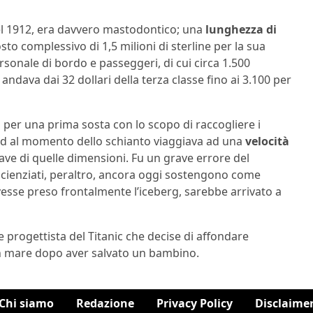
l 1912, era davvero mastodontico; una
lunghezza di
sto complessivo di 1,5 milioni di sterline per la sua
rsonale di bordo e passeggeri, di cui circa 1.500
 andava dai 32 dollari della terza classe fino ai 3.100 per
nda per una prima sosta con lo scopo di raccogliere i
i ed al momento dello schianto viaggiava ad una
velocità
ave di quelle dimensioni. Fu un grave errore del
 scienziati, peraltro, ancora oggi sostengono come
o avesse preso frontalmente l’iceberg, sarebbe arrivato a
ale progettista del Titanic che decise di affondare
ò in mare dopo aver salvato un bambino.
Chi siamo
Redazione
Privacy Policy
Disclaime