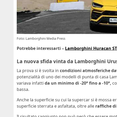
Foto: Lamborghini Media Press
Potrebbe interessarti –
Lamborghini Huracan STO,
La nuova sfida vinta da Lamborghini Urus i
La prova si è svolta in
condizioni atmosferiche dav
potenzialità di uno dei modelli di punta di casa L
variava infatti
da un minimo di -20° fino a -10°,
co
bassa.
Anche la superficie su cui la supercar si è mossa er
superficie sterrata e asfaltata, oltre alle
raffiche d
Il risultato raggiunto non può però che essere mot