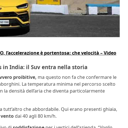
 l’accelerazione è portentosa: che velocità – Video
n India: il Suv entra nella storia
vero proibitive,
ma questo non fa che confermare le
amborghini. La temperatura minima nel percorso scelto
n la densità dell’aria che diventa particolarmente
a tutt’altro che abbordabile. Qui erano presenti ghiaia,
i vento
dai 40 agli 80 km/h.
ivo di
soddisfazione
per i vertici dell’azienda. “
Voglio