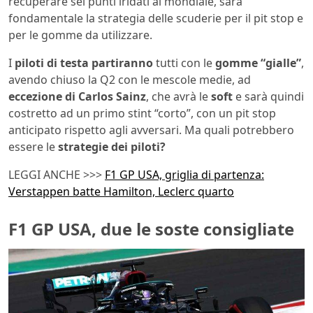
recuperare sei punti iridati al mondiale, sarà
fondamentale la strategia delle scuderie per il pit stop e
per le gomme da utilizzare.
I
piloti di testa partiranno
tutti con le
gomme “gialle”
,
avendo chiuso la Q2 con le mescole medie, ad
eccezione di Carlos Sainz
, che avrà le
soft
e sarà quindi
costretto ad un primo stint “corto”, con un pit stop
anticipato rispetto agli avversari. Ma quali potrebbero
essere le
strategie dei piloti?
LEGGI ANCHE >>>
F1 GP USA, griglia di partenza:
Verstappen batte Hamilton, Leclerc quarto
F1 GP USA, due le soste consigliate