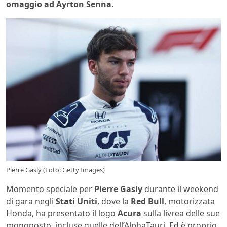
omaggio ad Ayrton Senna.
Pierre Gasly (Foto: Getty Images)
Momento speciale per
Pierre
Gasly
durante il weekend
di gara negli
Stati
Uniti
, dove la
Red Bull
, motorizzata
Honda, ha presentato il logo
Acura
sulla livrea delle sue
monoposto, incluse quelle dell’AlphaTauri. Ed è proprio