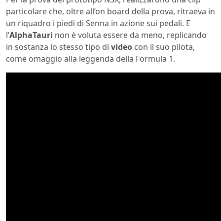
particolare che, oltre all’on board della prova, ritraeva in
un riquadro i piedi di Senna in azione sui pedali. E
l’
AlphaTauri
non è voluta essere da meno, replicando
in sostanza lo stesso tipo di
video
con il suo pilota,
come omaggio alla leggenda della Formula 1.