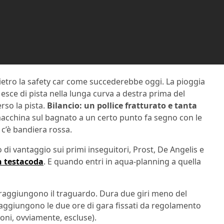
ietro la safety car come succederebbe oggi. La pioggia
esce di pista nella lunga curva a destra prima del
rso la pista.
Bilancio: un pollice fratturato e tanta
acchina sul bagnato a un certo punto fa segno con le
 c’è bandiera rossa.
 di vantaggio sui primi inseguitori, Prost, De Angelis e
n testacoda
. E quando entri in aqua-planning a quella
he raggiungono il traguardo. Dura due giri meno del
 raggiungono le due ore di gara fissati da regolamento
ni, ovviamente, escluse).