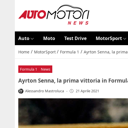
Auto
Moto
Test Drive
MotorSport
/
/
/
Home
MotorSport
Formula 1
Ayrton Senna, la prima 
Formula 1
News
Ayrton Senna, la prima vittoria in Formul
Alessandro Mastroluca
-
21 Aprile 2021