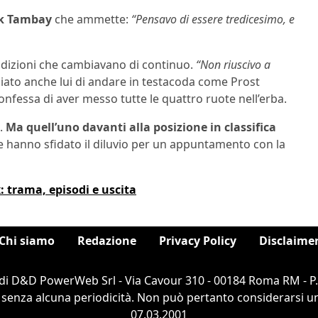
ck Tambay
che ammette:
“Pensavo di essere tredicesimo, e
dizioni che cambiavano di continuo.
“Non riuscivo a
iato anche lui di andare in testacoda come Prost
confessa di aver messo tutte le quattro ruote nell’erba.
e.
Ma quell’uno davanti alla posizione in classifica
e hanno sfidato il diluvio per un appuntamento con la
: trama, episodi e uscita
Chi siamo
Redazione
Privacy Policy
Disclaime
di D&D PowerWeb Srl - Via Cavour 310 - 00184 Roma RM - P
 senza alcuna periodicità. Non può pertanto considerarsi un 
07.03.2001