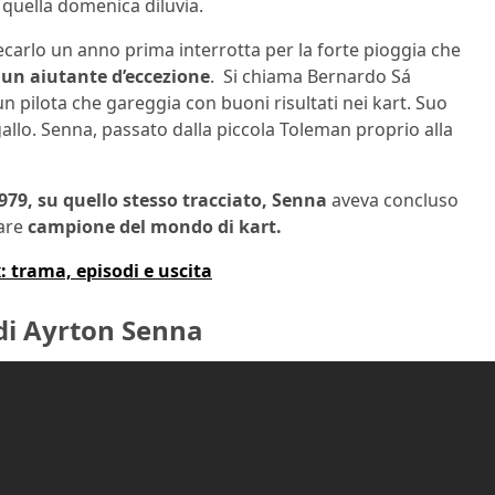
i quella domenica diluvia.
ecarlo un anno prima interrotta per la forte pioggia che
 un aiutante d’eccezione
. Si chiama Bernardo Sá
 pilota che gareggia con buoni risultati nei kart. Suo
allo. Senna, passato dalla piccola Toleman proprio alla
979, su quello stesso tracciato, Senna
aveva concluso
tare
campione del mondo di kart.
: trama, episodi e uscita
 di Ayrton Senna