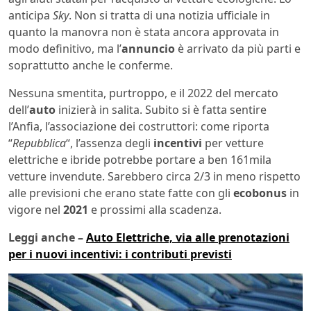
anticipa
Sky
. Non si tratta di una notizia ufficiale in
quanto la manovra non è stata ancora approvata in
modo definitivo, ma l’
annuncio
è arrivato da più parti e
soprattutto anche le conferme.
Nessuna smentita, purtroppo, e il 2022 del mercato
dell’
auto
inizierà in salita. Subito si è fatta sentire
l’Anfia, l’associazione dei costruttori: come riporta
“
Repubblica
“, l’assenza degli
incentivi
per vetture
elettriche e ibride potrebbe portare a ben 161mila
vetture invendute. Sarebbero circa 2/3 in meno rispetto
alle previsioni che erano state fatte con gli
ecobonus
in
vigore nel
2021
e prossimi alla scadenza.
Leggi anche –
Auto Elettriche, via alle prenotazioni
per i nuovi incentivi: i contributi previsti