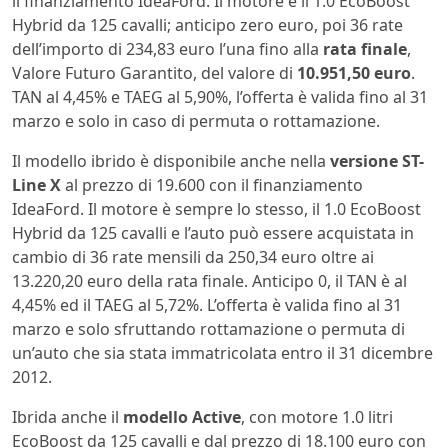
il finanziamento IdeaFord. Il motore è il 1.0 EcoBoost
Hybrid da 125 cavalli; anticipo zero euro, poi 36 rate
dell’importo di 234,83 euro l’una fino alla
rata finale
,
Valore Futuro Garantito, del valore di
10.951,50 euro
.
TAN al 4,45% e TAEG al 5,90%, l’offerta è valida fino al 31
marzo e solo in caso di permuta o rottamazione.
Il modello ibrido è disponibile anche nella
versione ST-
Line X
al prezzo di 19.600 con il finanziamento
IdeaFord. Il motore è sempre lo stesso, il 1.0 EcoBoost
Hybrid da 125 cavalli e l’auto può essere acquistata in
cambio di 36 rate mensili da 250,34 euro oltre ai
13.220,20 euro della rata finale. Anticipo 0, il TAN è al
4,45% ed il TAEG al 5,72%. L’offerta è valida fino al 31
marzo e solo sfruttando rottamazione o permuta di
un’auto che sia stata immatricolata entro il 31 dicembre
2012.
Ibrida anche il
modello Active
, con motore 1.0 litri
EcoBoost da 125 cavalli e dal prezzo di 18.100 euro con