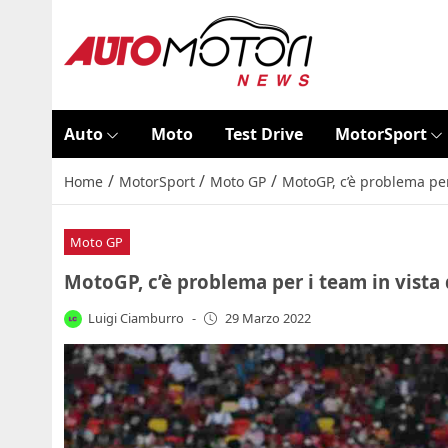
Auto
Moto
Test Drive
MotorSport
/
/
/
Home
MotorSport
Moto GP
MotoGP, c’è problema per
Moto GP
MotoGP, c’è problema per i team in vista
Luigi Ciamburro
-
29 Marzo 2022