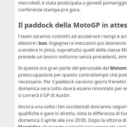
mercoledì, è stata posticipata a giovedì pomeriggi
conferenze stampa pre gara.
Il paddock della MotoGP in atte
I team saranno costretti ad accelerare i tempi e ar
allestire i
box
. Ingegneri e meccanici poi dovranno
scendere in pista, soprattutto quelli della classe M
prevede un lavoro notturno senza precedenti, amm
In queste ore gran parte del personale del
Motomo
preoccupazione per questo contrattempo che potrebb
necessario. Per il paddock saranno giorni frenetic
domenica sera tutto dovrà essere rimontato per ess
si correrà il GP di Austin.
Ancora una volta i fan occidentali dovranno seguire 
qualifiche e gare in diretta, vista la differenza di f
domenica 3 aprile alle ore 20:00. Dopo la vittoria di