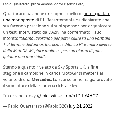
Fabio Quartararo, pilota Yamaha MotoGP (Ansa Foto)
Quartararo ha anche un sogno, quello di
poter guidare
una monoposto di F1
. Recentemente ha dichiarato che
sta facendo pressione sui suoi sponsor per organizzare
un test. Intervistato da DAZN, ha confermato il suo
intento: “
Stiamo lavorando per poter salire su una Formula
1 al termine dell’annoi. Incrocio le dita. La F1 è molto diversa
dalla MotoGP. Mi piace molto e spero un giorno di poter
guidare una macchina
”.
Stando a quanto rivelato da Sky Sports UK, a fine
stagione il campione in carica MotoGP si metterà al
volante di una
Mercedes
. Lo scorso anno ha già provato
il simulatore della scuderia di Brackley.
I’m driving today 😂
pic.twitter.com/h1DtbY4HG7
— Fabio Quartararo (@FabioQ20)
July 24, 2022