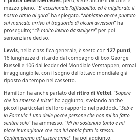
Il
pilota della Mercedes
, però, vede anche il bicchiere
mezzo pieno. “
E’ eccezionale l’affidabilità, ed è migliorato il
nostro ritmo di gara
” ha spiegato. “
Abbiamo anche puntato
sul mancato arrivo al traguardo di alcuni avversari
” ha
proseguito; “
c’è molto lavoro da svolgere
” per poi
sentenziare deciso.
Lewis
, nella classifica generale, è sesto con
127 punti
,
16 lunghezze di ritardo dal compagno di box George
Russell e 106 dal leader del Mondiale Verstappen, ormai
irraggiungibile, con il sogno dell’ottavo mondiale già
riposto da tempo nel cassetto.
Hamilton ha anche parlato del
ritiro di Vettel
. “
Sapere
che ha smesso è triste
” ha aggiunto, svelando anche
piccoli particolari del loro rapporto nel paddock. “
Seb è
in Formula 1 una delle poche persone che non mi ha fatto
sentire solo
” ha ammesso. “
Mi ha sostenuto tanto e mi
piace immaginare che con lui abbia fatto lo stesso.
Continueremo ad essere amici
” ha poi aggiunto,