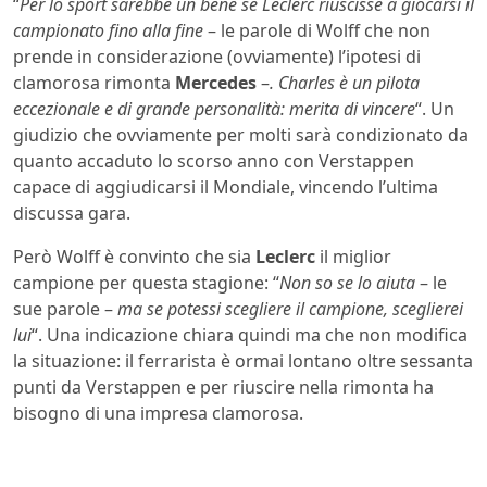
“
Per lo sport sarebbe un bene se Leclerc riuscisse a giocarsi il
campionato fino alla fine
– le parole di Wolff che non
prende in considerazione (ovviamente) l’ipotesi di
clamorosa rimonta
Mercedes
–
. Charles è un pilota
eccezionale e di grande personalità: merita di vincere
“. Un
giudizio che ovviamente per molti sarà condizionato da
quanto accaduto lo scorso anno con Verstappen
capace di aggiudicarsi il Mondiale, vincendo l’ultima
discussa gara.
Però Wolff è convinto che sia
Leclerc
il miglior
campione per questa stagione: “
Non so se lo aiuta
– le
sue parole –
ma se potessi scegliere il campione, sceglierei
lui
“. Una indicazione chiara quindi ma che non modifica
la situazione: il ferrarista è ormai lontano oltre sessanta
punti da Verstappen e per riuscire nella rimonta ha
bisogno di una impresa clamorosa.