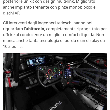
posteriore un kit con design multi-link. Migliorato
anche impianto frenante con pinze monoblocco e
dischi AP.
Gli interventi degli ingegneri tedeschi hanno poi
riguardato l’
abitacolo
, completamente riprogettato per
offrire al conducente un miglior comfort di guida. Non
manca anche tanta tecnologia di bordo e un display da
10,3 pollici.