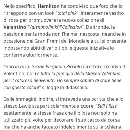
Nello specifico,
Hamilton
ha condiviso due foto che lo
ritraggono con un look “
total pink
“, interamente vestito
di rosa per promuovere la nuova collezione di
Valentino
“
ValentinoPinkPPCollection
“. D’altronde, la
passione per la moda non l’ha mai nascosta, neanche in
occasione dei Gran Premi del Mondiale a cui si presenta
indossando abiti di vario tipo, e questa iniziativa lo
conferma ulteriormente.
“
Goccia rosa. Grazie Pierpaolo Piccioli
(direttore creativo di
Valentino, ndr)
e tutta la famiglia della Maison Valentino
per il caloroso benvenuto. Ho sempre saputo di stare bene
con questo colore
” si legge in didascalia.
Dalle immagini, inoltre, si intravede una scritta che allo
stesso Lewis sta particolarmente a cuore: “
Still I Rise
“,
esattamente la stessa frase che il pilota non solo ha
utilizzato più volte per decorare il suo casco da corsa
ma che ha anche tatuato indelebilmente sulla schiena.