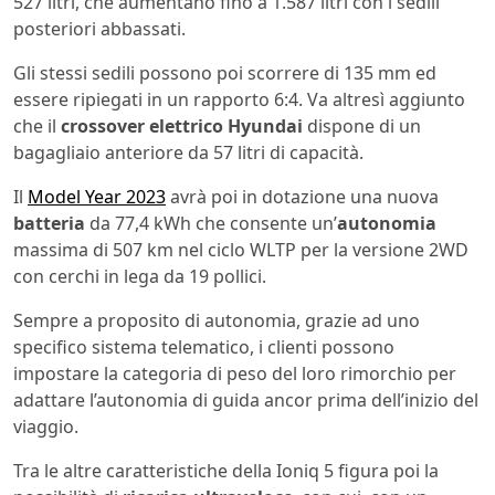
527 litri, che aumentano fino a 1.587 litri con i sedili
posteriori abbassati.
Gli stessi sedili possono poi scorrere di 135 mm ed
essere ripiegati in un rapporto 6:4. Va altresì aggiunto
che il
crossover elettrico Hyundai
dispone di un
bagagliaio anteriore da 57 litri di capacità.
Il
Model Year 2023
avrà poi in dotazione una nuova
batteria
da 77,4 kWh che consente un’
autonomia
massima di 507 km nel ciclo WLTP per la versione 2WD
con cerchi in lega da 19 pollici.
Sempre a proposito di autonomia, grazie ad uno
specifico sistema telematico, i clienti possono
impostare la categoria di peso del loro rimorchio per
adattare l’autonomia di guida ancor prima dell’inizio del
viaggio.
Tra le altre caratteristiche della Ioniq 5 figura poi la