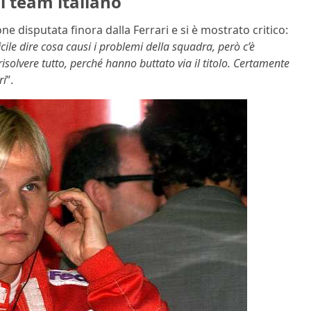
ul team italiano
 disputata finora dalla Ferrari e si è mostrato critico:
icile dire cosa causi i problemi della squadra, però c’è
solvere tutto, perché hanno buttato via il titolo. Certamente
ri
”.