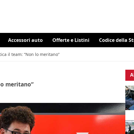
Accessori auto
Offerte e Listini
Codice della S
itica il team: “Non lo meritano”
A
 lo meritano”