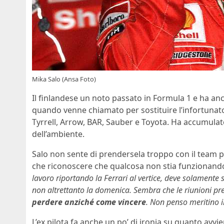
Mika Salo (Ansa Foto)
Il finlandese un noto passato in Formula 1 e ha an
quando venne chiamato per sostituire l’infortuna
Tyrrell, Arrow, BAR, Sauber e Toyota. Ha accumula
dell’ambiente.
Salo non sente di prendersela troppo con il team p
che riconoscere che qualcosa non stia funzionando
lavoro riportando la Ferrari al vertice, deve solamente 
non altrettanto la domenica. Sembra che le riunioni pr
perdere anziché come vincere
. Non penso meritino il
L’ex pilota fa anche un po’ di ironia su quanto avv