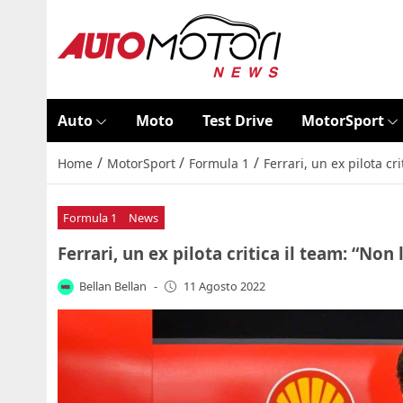
Auto
Moto
Test Drive
MotorSport
/
/
/
Home
MotorSport
Formula 1
Ferrari, un ex pilota cr
Formula 1
News
Ferrari, un ex pilota critica il team: “Non
Bellan Bellan
-
11 Agosto 2022