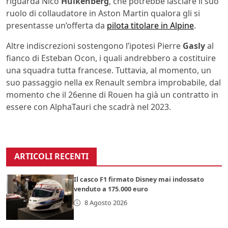
riguarda Nico
Hulkenberg
, che potrebbe lasciare il suo
ruolo di collaudatore in Aston Martin qualora gli si
presentasse un’offerta da
pilota titolare in Alpine
.
Altre indiscrezioni sostengono l’ipotesi Pierre
Gasly
al
fianco di Esteban Ocon, i quali andrebbero a costituire
una squadra tutta francese. Tuttavia, al momento, un
suo passaggio nella ex Renault sembra improbabile, dal
momento che il 26enne di Rouen ha già un contratto in
essere con AlphaTauri che scadrà nel 2023.
ARTICOLI RECENTI
Il casco F1 firmato Disney mai indossato
venduto a 175.000 euro
8 Agosto 2026