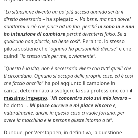
“
La situazione diventa un po’ più accesa quando sei tu il
diretto avversario
– ha spiegato –
. Va bene, ma non dovrei
adattarmi a ciò che piace ad un fan, perché
io sono io e non
ho intenzione di cambiare
perché diventerei falso. Se a
qualcuno non piaccio, va bene così
“. Peraltro, lo stesso
pilota sostiene che “
ognuno ha personalità diverse
” e che
quindi “
lo stesso vale per me, ovviamente
“.
“
Questa è la vita, non è necessario vivere con tutti quelli che
ti circondano. Ognuno si occupa delle proprie cose, ed è così
che faccio anch’io
” ha poi aggiunto il campione in
carica, determinato a svolgere la sua professione con
il
massimo impegno
. “
Mi concentro solo sul mio lavoro
–
ha detto –
.
Mi piace correre e mi piace vincere
e,
naturalmente, anche in questo caso ci vuole fortuna, per
avere la macchina e le persone giuste intorno a te
“.
Dunque, per Verstappen, in definitiva, la questione