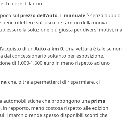
 il colore di lancio.
 poco sul
prezzo
dell’Auto
. Il
manuale
è senza dubbio
è bene riflettere sull’uso che faremo della nuova
può essere la soluzione più giusta per diversi motivi, ma
l’acquisto di un’
Auto a km 0
. Una vettura è tale se non
ta dal concessionario soltanto per esposizione.
zione di 1.000-1.500 euro in meno rispetto ad uno
gna
che, oltre a permetterci di risparmiare, ci
Case automobilistiche che propongono una
prima
e, in rapporto, meno costosa rispetto alle edizioni
cui il marchio rende spesso disponibili sconti che