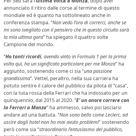
Per Seb sarà l’
ultima volta a Monza
, dopo aver
annunciato il ritiro dalle corse al termine di questo
mondiale ed è quanto ha sottolineato anche in
conferenza stampa. “
Non vedo l’ora di correrci, anche se
mi sono svegliato con il pensiero che in questo circuito sarà
la mia ultima gara
” ha spiegato il quattro volte
Campione del mondo.
“
Ho tanti ricordi
, avendo vinto in Formula 1 per la prima
volta qui, ha un significato particolare per me Monza
” ha
aggiunto, sostenendo come ci sia “
una passione
grandissima
“. Vettel, peraltro, nella sua carriera ha
potuto sentire il calore del pubblico da pilota di “casa”,
con la tuta rossa della Ferrari che ha indossato per un
quinquennio, dal 2015 al 2020. “
E’ un onore correre con
la Ferrari a Monza
” ha ammesso, salvo poi lasciarsi
andare ad una battuta. “
Non sono bello come Leclerc, ad
uscire dagli hotel non ho mai avuto problemi
” sostenendo
però come sia “
straordinario l’entusiasmo del pubblico,