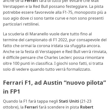
anche se la
Ferrari
farà di tutto per evitare che Max
Verstappen e la Red Bull possano festeggiare. La pista
potrebbe essere favorevole alla F1-75, monoposto più a
suo agio dove ci sono tante curve e non sono presenti
particolari rettilinei.
La scuderia di Maranello vuole dare tutto fino al
termine del campionato di F1 2022, pur consapevole del
fatto che ormai la corona iridata sia sfuggita ancora.
Anche se la festa di Verstappen e Red Bull verrà rinviata,
è difficile pensare che Charles Leclerc possa rimontare
oltre 100 punti in classifica. I giochi sono fatti, si tratta
solo di vedere quando tutto verrà formalizzato.
Ferrari F1, ad Austin “nuovo pilota”
in FP1
Quando la F1 farà tappa negli
Stati Uniti
(21-23
ottobre), la
Ferrari
farà scendere in pista
Robert