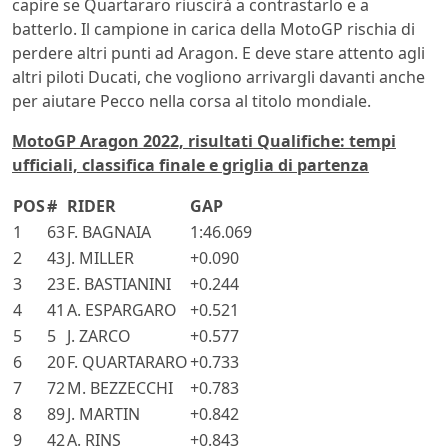
capire se Quartararo riuscirà a contrastarlo e a
batterlo. Il campione in carica della MotoGP rischia di
perdere altri punti ad Aragon. E deve stare attento agli
altri piloti Ducati, che vogliono arrivargli davanti anche
per aiutare Pecco nella corsa al titolo mondiale.
MotoGP Aragon 2022, risultati Qualifiche: tempi
ufficiali, classifica finale e griglia di partenza
POS
#
RIDER
GAP
1
63
F. BAGNAIA
1:46.069
2
43
J. MILLER
+0.090
3
23
E. BASTIANINI
+0.244
4
41
A. ESPARGARO
+0.521
5
5
J. ZARCO
+0.577
6
20
F. QUARTARARO
+0.733
7
72
M. BEZZECCHI
+0.783
8
89
J. MARTIN
+0.842
9
42
A. RINS
+0.843