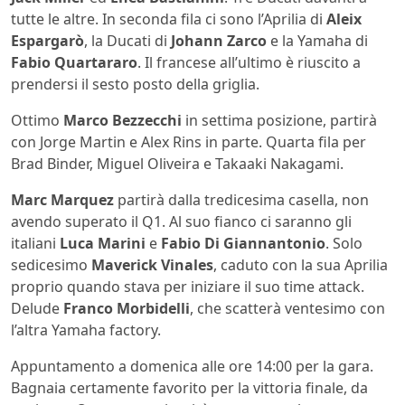
tutte le altre. In seconda fila ci sono l’Aprilia di
Aleix
Espargarò
, la Ducati di
Johann Zarco
e la Yamaha di
Fabio Quartararo
. Il francese all’ultimo è riuscito a
prendersi il sesto posto della griglia.
Ottimo
Marco Bezzecchi
in settima posizione, partirà
con Jorge Martin e Alex Rins in parte. Quarta fila per
Brad Binder, Miguel Oliveira e Takaaki Nakagami.
Marc Marquez
partirà dalla tredicesima casella, non
avendo superato il Q1. Al suo fianco ci saranno gli
italiani
Luca Marini
e
Fabio Di Giannantonio
. Solo
sedicesimo
Maverick Vinales
, caduto con la sua Aprilia
proprio quando stava per iniziare il suo time attack.
Delude
Franco Morbidelli
, che scatterà ventesimo con
l’altra Yamaha factory.
Appuntamento a domenica alle ore 14:00 per la gara.
Bagnaia certamente favorito per la vittoria finale, da