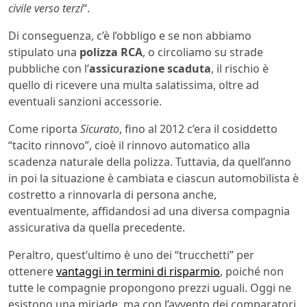
civile verso terzi
“.
Di conseguenza, c’è l’obbligo e se non abbiamo
stipulato una
polizza RCA
, o circoliamo su strade
pubbliche con l’
assicurazione scaduta
, il rischio è
quello di ricevere una multa salatissima, oltre ad
eventuali sanzioni accessorie.
Come riporta
Sicurato
, fino al 2012 c’era il cosiddetto
“tacito rinnovo”, cioè il rinnovo automatico alla
scadenza naturale della polizza. Tuttavia, da quell’anno
in poi la situazione è cambiata e ciascun automobilista è
costretto a rinnovarla di persona anche,
eventualmente, affidandosi ad una diversa compagnia
assicurativa da quella precedente.
Peraltro, quest’ultimo è uno dei “trucchetti” per
ottenere
vantaggi in termini di risparmio
, poiché non
tutte le compagnie propongono prezzi uguali. Oggi ne
esistono una miriade, ma con l’avvento dei comparatori