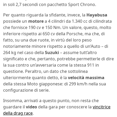
in soli 2,7 secondi con pacchetto Sport Chrono.
Per quanto riguarda la sfidante, invece, la
Hayabusa
possiede un
motore
a 4 cilindri da 1.340 cc di cilindrata
che fornisce 190 cv e 150 Nm. Un valore, questo, molto
inferiore rispetto ai 650 cv della Porsche, ma che, di
fatto, su una due ruote, in virtù del loro peso
notoriamente minore rispetto a quello di un’Auto – di
264 kg nel caso della
Suzuki
– assume tutt’altro
significato e che, pertanto, potrebbe permetterle di dire
la sua contro un’avversaria come la stessa 911 in
questione. Peraltro, un dato che sottolinea
ulteriormente quanto detto, è la
velocità massima
della stessa Moto giapponese: di 299 km/h nella sua
configurazione di serie.
Insomma, arrivati a questo punto, non resta che
guardare il
video
della gara per conoscere la
vincitrice
della drag race
.