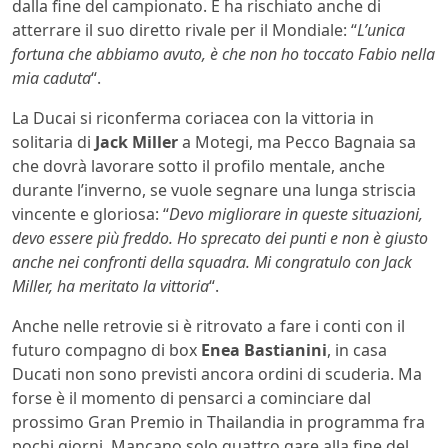
dalla fine del campionato. E ha rischiato anche di
atterrare il suo diretto rivale per il Mondiale: “
L’unica
fortuna che abbiamo avuto, è che non ho toccato Fabio nella
mia caduta
“.
La Ducai si riconferma coriacea con la vittoria in
solitaria di
Jack Miller
a Motegi, ma Pecco Bagnaia sa
che dovrà lavorare sotto il profilo mentale, anche
durante l’inverno, se vuole segnare una lunga striscia
vincente e gloriosa: “
Devo migliorare in queste situazioni,
devo essere più freddo. Ho sprecato dei punti e non è giusto
anche nei confronti della squadra. Mi congratulo con Jack
Miller, ha meritato la vittoria
“.
Anche nelle retrovie si è ritrovato a fare i conti con il
futuro compagno di box
Enea Bastianini
, in casa
Ducati non sono previsti ancora ordini di scuderia. Ma
forse è il momento di pensarci a cominciare dal
prossimo Gran Premio in Thailandia in programma fra
pochi giorni. Mancano solo quattro gare alla fine del