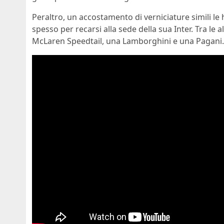
Peraltro, un accostamento di verniciature simili le 
spesso per recarsi alla sede della sua Inter. Tra le a
McLaren Speedtail, una Lamborghini e una Pagani.