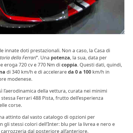
e innate doti prestazionali. Non a caso, la Casa di
toria della Ferrari
“. Una
potenza
, la sua, data per
 che eroga 720 cv e 770 Nm di
coppia
. Questi dati, quindi,
ima
di 340 km/h e di accelerare
da 0 a 100
km/h in
tore modenese.
ì l’aerodinamica della vettura, curata nei minimi
a stessa Ferrari 488 Pista, frutto dell’esperienza
elle corse.
a attinto dal vasto catalogo di opzioni per
li stessi colori dell’Inter: blu per la livrea e nero e
 carrozzeria dal posteriore all’anteriore.