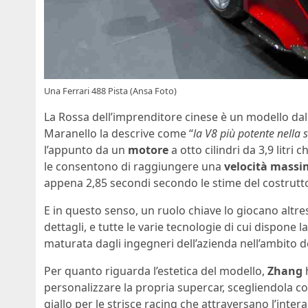
Una Ferrari 488 Pista (Ansa Foto)
La Rossa dell’imprenditore cinese è un modello dall
Maranello la descrive come “
la V8 più potente nella s
l’appunto da un
motore
a otto cilindri da 3,9 litri
le consentono di raggiungere una
velocità mass
appena 2,85 secondi secondo le stime del costrut
E in questo senso, un ruolo chiave lo giocano altres
dettagli, e tutte le varie tecnologie di cui dispone l
maturata dagli ingegneri dell’azienda nell’ambito d
Per quanto riguarda l’estetica del modello,
Zhang
h
personalizzare la propria supercar, scegliendola con g
giallo per le strisce racing che attraversano l’intera