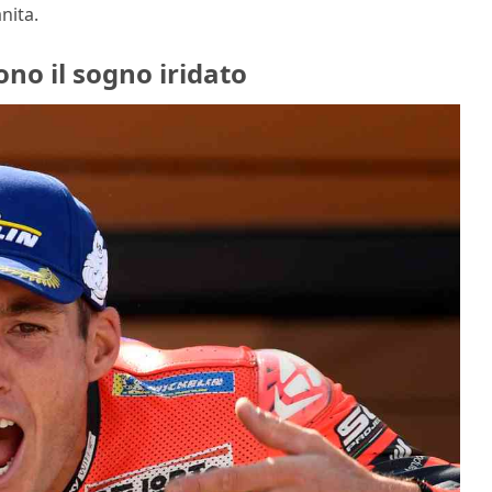
anita.
ono il sogno iridato