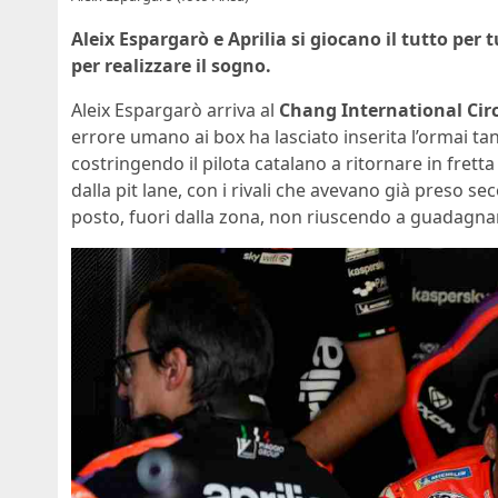
Aleix Espargarò e Aprilia si giocano il tutto per
per realizzare il sogno.
Aleix Espargarò arriva al
Chang International Cir
errore umano ai box ha lasciato inserita l’ormai t
costringendo il pilota catalano a ritornare in frett
dalla pit lane, con i rivali che avevano già preso se
posto, fuori dalla zona, non riuscendo a guadagnare