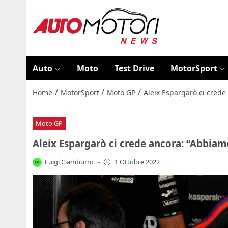
Auto
Moto
Test Drive
MotorSport
/
/
/
Home
MotorSport
Moto GP
Aleix Espargarò ci crede
Moto GP
Aleix Espargarò ci crede ancora: “Abbiam
Luigi Ciamburro
-
1 Ottobre 2022