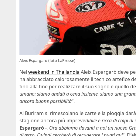
Aleix Espargaro (foto LaPresse)
Nel
weekend in Thailandia
Aleix Espargarò deve pe
ha abbracciato calorosamente il tecnico artefice de
fino alla fine per realizzare il suo sogno e quello d
umano: siamo andati a cena insieme, siamo una grand
ancora buone possibilità
“.
Al Buriram si rimescolano le carte e la pioggia dar
stagione ancora più impreve
dibile e ricca di colpi di
Espargarò
-. Ora abbiamo davanti a noi un nuovo Gra
diverso. Quindi cercherò di recuperare i punti qui
“. D’a