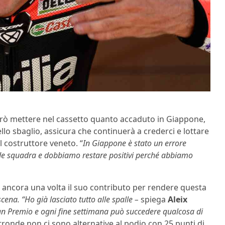
rò mettere nel cassetto quanto accaduto in Giappone,
llo sbaglio, assicura che continuerà a crederci e lottare
el costruttore veneto. “
In Giappone è stato un errore
e squadra e dobbiamo restare positivi perché abbiamo
à ancora una volta il suo contributo per rendere questa
 scena. “Ho già lasciato tutto alle spalle –
spiega
Aleix
n Premio e ogni fine settimana può succedere qualcosa di
ltronde non ci sono alternative al podio con 25 punti di