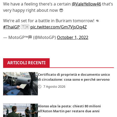
We have a feeling there’s a certain
@ValeYellow46
that’s
very happy right about now 😎
We’re all set for a battle in Buriram tomorrow! 👊
#ThaiGP
🇹🇭
pic.twitter.com/Gm7VjsOq4Z
— MotoGP™🏁 (@MotoGP)
October 1, 2022
ARTICOLI RECENTI
Certificato di proprietà e documento unico
di circolazione: cosa sono e perché servono
7 Agosto 2026
Alonso alza la posta: chiesti 80 milioni
all’Aston Martin per restare due anni