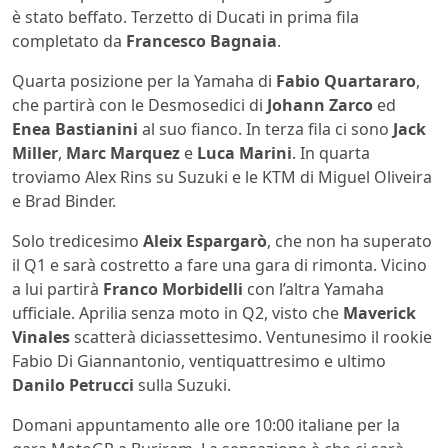
è stato beffato. Terzetto di Ducati in prima fila
completato da
Francesco Bagnaia
.
Quarta posizione per la Yamaha di
Fabio Quartararo
,
che partirà con le Desmosedici di
Johann Zarco
ed
Enea Bastianini
al suo fianco. In terza fila ci sono
Jack
Miller
,
Marc Marquez
e
Luca Marini
. In quarta
troviamo Alex Rins su Suzuki e le KTM di Miguel Oliveira
e Brad Binder.
Solo tredicesimo
Aleix Espargarò
, che non ha superato
il Q1 e sarà costretto a fare una gara di rimonta. Vicino
a lui partirà
Franco Morbidelli
con l’altra Yamaha
ufficiale. Aprilia senza moto in Q2, visto che
Maverick
Vinales
scatterà diciassettesimo. Ventunesimo il rookie
Fabio Di Giannantonio, ventiquattresimo e ultimo
Danilo Petrucci
sulla Suzuki.
Domani appuntamento alle ore 10:00 italiane per la