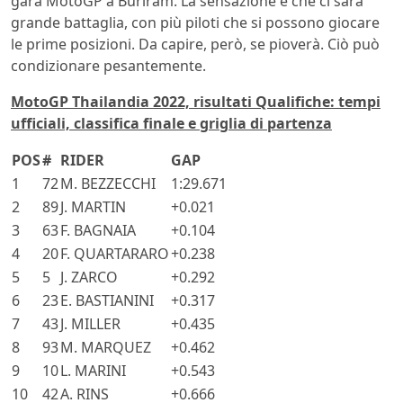
gara MotoGP a Buriram. La sensazione è che ci sarà
grande battaglia, con più piloti che si possono giocare
le prime posizioni. Da capire, però, se pioverà. Ciò può
condizionare pesantemente.
MotoGP Thailandia 2022, risultati Qualifiche: tempi
ufficiali, classifica finale e griglia di partenza
POS
#
RIDER
GAP
1
72
M. BEZZECCHI
1:29.671
2
89
J. MARTIN
+0.021
3
63
F. BAGNAIA
+0.104
4
20
F. QUARTARARO
+0.238
5
5
J. ZARCO
+0.292
6
23
E. BASTIANINI
+0.317
7
43
J. MILLER
+0.435
8
93
M. MARQUEZ
+0.462
9
10
L. MARINI
+0.543
10
42
A. RINS
+0.666