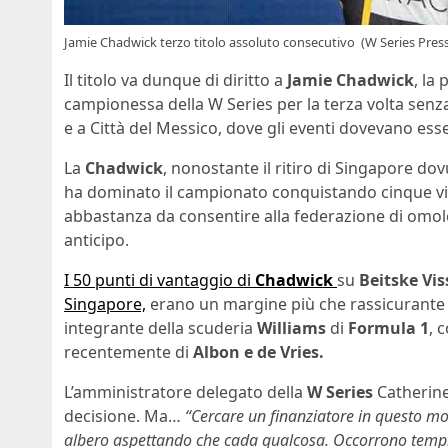
Jamie Chadwick terzo titolo assoluto consecutivo (W Series Press
Il titolo va dunque di diritto a
Jamie Chadwick
, la
campionessa della W Series per la terza volta senz
e a Città del Messico, dove gli eventi dovevano ess
La
Chadwick
, nonostante il ritiro di Singapore dov
ha dominato il campionato conquistando cinque vit
abbastanza da consentire alla federazione di omolog
anticipo.
I 50 punti di vantaggio di
Chadwick
su
Beitske Vis
Singapore,
erano un margine più che rassicurante p
integrante della scuderia
Williams
di
Formula 1
, 
recentemente di
Albon e de Vries.
L’amministratore delegato della
W Series
Catherine
decisione. Ma…
“Cercare un finanziatore in questo 
albero aspettando che cada qualcosa. Occorrono tempi, a