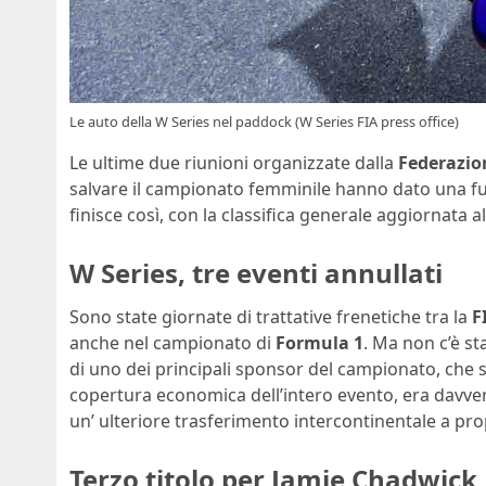
Le auto della W Series nel paddock (W Series FIA press office)
Le ultime due riunioni organizzate dalla
Federazio
salvare il campionato femminile hanno dato una fu
finisce così, con la classifica generale aggiornata a
W Series, tre eventi annullati
Sono state giornate di trattative frenetiche tra la
F
anche nel campionato di
Formula 1
. Ma non c’è st
di uno dei principali sponsor del campionato, che s
copertura economica dell’intero evento, era davve
un’ ulteriore trasferimento intercontinentale a prop
Terzo titolo per Jamie Chadwick