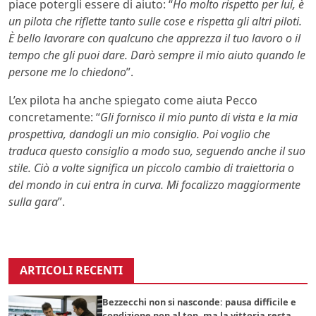
piace potergli essere di aiuto: “
Ho molto rispetto per lui, è
un pilota che riflette tanto sulle cose e rispetta gli altri piloti.
È bello lavorare con qualcuno che apprezza il tuo lavoro o il
tempo che gli puoi dare. Darò sempre il mio aiuto quando le
persone me lo chiedono
”.
L’ex pilota ha anche spiegato come aiuta Pecco
concretamente: “
Gli fornisco il mio punto di vista e la mia
prospettiva, dandogli un mio consiglio. Poi voglio che
traduca questo consiglio a modo suo, seguendo anche il suo
stile. Ciò a volte significa un piccolo cambio di traiettoria o
del mondo in cui entra in curva. Mi focalizzo maggiormente
sulla gara
”.
ARTICOLI RECENTI
Bezzecchi non si nasconde: pausa difficile e
condizione non al top, ma la vittoria resta