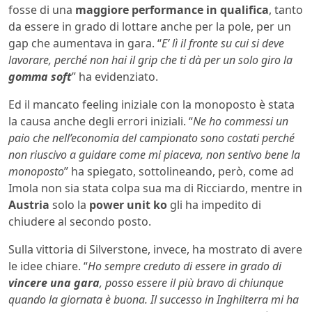
fosse di una
maggiore performance in qualifica
, tanto
da essere in grado di lottare anche per la pole, per un
gap che aumentava in gara. “
E’ lì il fronte su cui si deve
lavorare, perché non hai il grip che ti dà per un solo giro la
gomma soft
” ha evidenziato.
Ed il mancato feeling iniziale con la monoposto è stata
la causa anche degli errori iniziali. “
Ne ho commessi un
paio che nell’economia del campionato sono costati perché
non riuscivo a guidare come mi piaceva, non sentivo bene la
monoposto
” ha spiegato, sottolineando, però, come ad
Imola non sia stata colpa sua ma di Ricciardo, mentre in
Austria
solo la
power unit ko
gli ha impedito di
chiudere al secondo posto.
Sulla vittoria di Silverstone, invece, ha mostrato di avere
le idee chiare. “
Ho sempre creduto di essere in grado di
vincere una gara
, posso essere il più bravo di chiunque
quando la giornata è buona. Il successo in Inghilterra mi ha