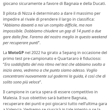
giocano sicuramente a favore di Bagnaia e della Ducati.
Il pilota di Nizza è determinato a dare il massimo per
impedire al rivale di prendere il largo in classifica:
“
Abbiamo davanti a noi un compito difficile, ma non
impossibile. Dobbiamo chiudere un gap di 14 punti a due
gare dalla fine. Faremo del nostro meglio in questo weekend
per recuperare punti
”.
La
MotoGP
nel 2022 ha girato a Sepang in occasione del
primo test pre-campionato e Quartararo è fiducioso:
“
Ero soddisfatto del mio ritmo nel test che abbiamo svolto a
inizio anno, vedremo a che punto siamo adesso. Voglio
concentrami nuovamente sul godermi la guida, è così che di
solito sono più veloce
”.
Il campione in carica spera di essere competitivo in
Malesia. Il suo obiettivo sarà battere Bagnaia,
recuperare dei punti e poi giocarsi tutto nell’ultima gara
a Valencia. Vedremo se riuscirà in tale intento o se la