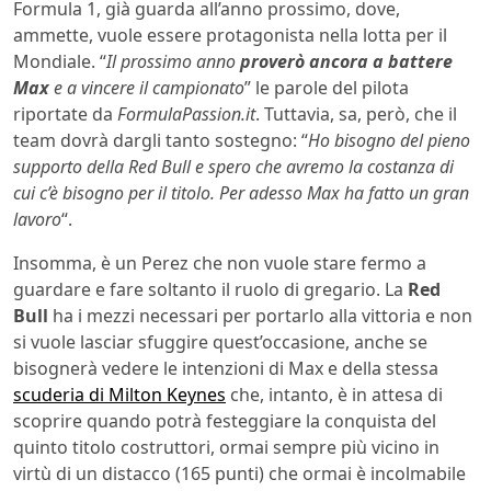
Formula 1, già guarda all’anno prossimo, dove,
ammette, vuole essere protagonista nella lotta per il
Mondiale. “
Il prossimo anno
proverò ancora a battere
Max
e a vincere il campionato
” le parole del pilota
riportate da
FormulaPassion.it
. Tuttavia, sa, però, che il
team dovrà dargli tanto sostegno: “
Ho bisogno del pieno
supporto della Red Bull e spero che avremo la costanza di
cui c’è bisogno per il titolo. Per adesso Max ha fatto un gran
lavoro
“.
Insomma, è un Perez che non vuole stare fermo a
guardare e fare soltanto il ruolo di gregario. La
Red
Bull
ha i mezzi necessari per portarlo alla vittoria e non
si vuole lasciar sfuggire quest’occasione, anche se
bisognerà vedere le intenzioni di Max e della stessa
scuderia di Milton Keynes
che, intanto, è in attesa di
scoprire quando potrà festeggiare la conquista del
quinto titolo costruttori, ormai sempre più vicino in
virtù di un distacco (165 punti) che ormai è incolmabile