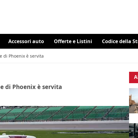
Accessori auto
Offerte e Listini
Codice della S
le di Phoenix è servita
A
le di Phoenix è servita