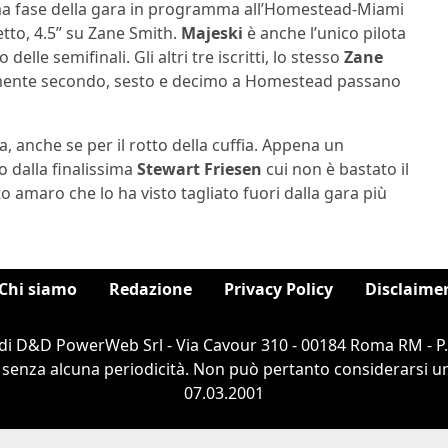
ima fase della gara in programma all’Homestead-Miami
tto, 4.5” su Zane Smith.
Majeski
è anche l’unico pilota
 delle semifinali. Gli altri tre iscritti, lo stesso
Zane
amente secondo, sesto e decimo a Homestead passano
 anche se per il rotto della cuffia. Appena un
o dalla finalissima
Stewart Friesen
cui non è bastato il
 amaro che lo ha visto tagliato fuori dalla gara più
Chi siamo
Redazione
Privacy Policy
Disclaime
di D&D PowerWeb Srl - Via Cavour 310 - 00184 Roma RM - P
 senza alcuna periodicità. Non può pertanto considerarsi un 
07.03.2001