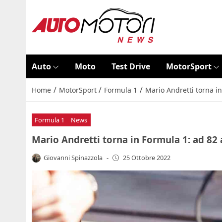
Auto
Moto
Test Drive
MotorSport
/
/
/
Home
MotorSport
Formula 1
Mario Andretti torna i
Formula 1
News
Mario Andretti torna in Formula 1: ad 82
Giovanni Spinazzola
-
25 Ottobre 2022