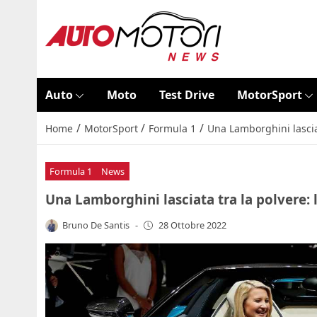
Auto
Moto
Test Drive
MotorSport
/
/
/
Home
MotorSport
Formula 1
Una Lamborghini lasciat
Formula 1
News
Una Lamborghini lasciata tra la polvere: l
Bruno De Santis
-
28 Ottobre 2022