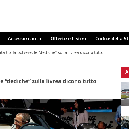
Accessori auto
Offerte e Listini
Codice della S
a tra la polvere: le “dediche” sulla livrea dicono tutto
A
e “dediche” sulla livrea dicono tutto