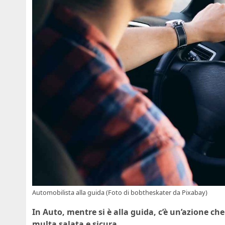
Automobilista alla guida (Foto di
bobtheskater
da
Pixabay
)
In Auto, mentre si è alla guida, c’è un’azione c
multa salata e sicura