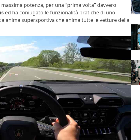
a massima potenza, per una “prima volta” davvero
us
ed ha coniugato le funzionalità pratiche di uno
sica anima supersportiva che anima tutte le vetture della