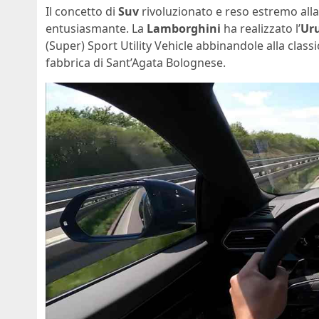
Il concetto di
Suv
rivoluzionato e reso estremo all
entusiasmante. La
Lamborghini
ha realizzato l’
Ur
(Super) Sport Utility Vehicle abbinandole alla clas
fabbrica di Sant’Agata Bolognese.