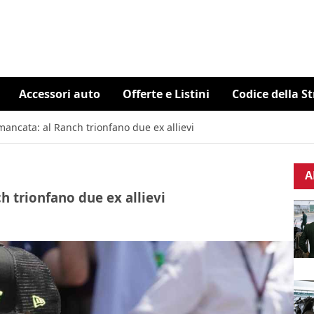
Accessori auto
Offerte e Listini
Codice della S
 mancata: al Ranch trionfano due ex allievi
A
h trionfano due ex allievi