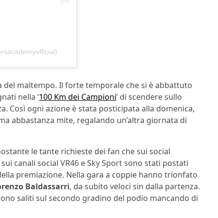
rsacademyofficial)
sa del maltempo. Il forte temporale che si è abbattuto
nati nella ‘
100 Km dei Campioni
‘ di scendere sullo
a. Così ogni azione è stata posticipata alla domenica,
ima abbastanza mite, regalando un’altra giornata di
stante le tante richieste dei fan che sui social
ui canali social VR46 e Sky Sport sono stati postati
della premiazione. Nella gara a coppie hanno trionfato
Lorenzo Baldassarri
, da subito veloci sin dalla partenza.
 sono saliti sul secondo gradino del podio mancando di