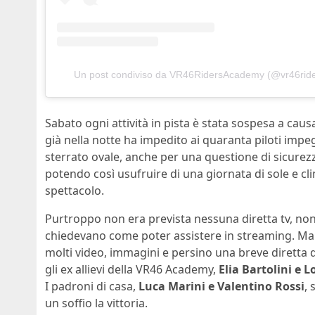
Un post condiviso da VR46RidersAcademy (@vr46ride
Sabato ogni attività in pista è stata sospesa a cau
già nella notte ha impedito ai quaranta piloti impeg
sterrato ovale, anche per una questione di sicurezz
potendo così usufruire di una giornata di sole e cl
spettacolo.
Purtroppo non era prevista nessuna diretta tv, nono
chiedevano come poter assistere in streaming. Ma s
molti video, immagini e persino una breve diretta 
gli ex allievi della VR46 Academy,
Elia Bartolini e 
I padroni di casa,
Luca Marini e Valentino Rossi
,
un soffio la vittoria.