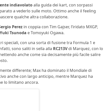
nte indiavolato
alla guida dei kart, con sorpassi
rato a vederlo sulle moto. Ottimo anche il feeling
ascere qualche altra collaborazione.
Sergio Perez
in coppia con Tim Gajser, l’iridato MXGP,
Yuki Tsunoda
e Tomoyuki Ogawa.
i speciali, con una sorta di fusione tra Formula 1 e
tti, sono saliti in sella alla
RC213V
di Marquez, con lo
mmettendo anche come sia decisamente più facile salire
osto.
ente differente; Max ha dominato il Mondiale di
tivo anche con largo anticipo, mentre Marquez ha
che lo limitano ancora.