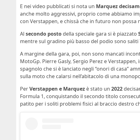
E nei video pubblicati si nota un
Marquez decisame
anche molto aggressivi, proprio come abbiamo impa
con Verstappen, e chissà che in futuro non possa n
Al
secondo posto
della speciale gara si è piazzato
mentre sul gradino più basso del podio sono saliti
A margine della gara, poi, non sono mancati incontr
MotoGp. Pierre Gasly, Sergio Perez e Verstappen, infa
spagnolo che si è lanciato negli “onori di casa” a
sulla moto che calarsi nell’abitacolo di una monop
Per
Verstappen e Marquez
è stato un
2022
decisam
Formula 1, conquistando il secondo titolo consecu
patito per i soliti problemi fisici al braccio destro 