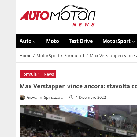
Auto
Moto
Test Drive
MotorSport
/
/
/
Home
MotorSport
Formula 1
Max Verstappen vince 
Formula 1
News
Max Verstappen vince ancora: stavolta 
Giovanni Spinazzola
-
1 Dicembre 2022