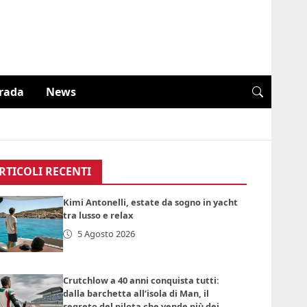
trada
News
RTICOLI RECENTI
Kimi Antonelli, estate da sogno in yacht
tra lusso e relax
5 Agosto 2026
Crutchlow a 40 anni conquista tutti:
dalla barchetta all’isola di Man, il
segreto del pilota che vende più dei