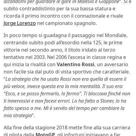
alzandomi per guardare le gare in Malesia e Giappone
“. Si è
subito contraddistinto per la sua bassa statura e
ricorda il primo incontro con il connazionale e rivale
Jorge Lorenzo
nel campionato spagnolo.
In poco tempo si guadagna il passaggio nel Mondiale,
centrando subito podi all’esordio nella 125, le prime
vittorie nel secondo anno, il titolo iridato al terzo
tentativo nel 2003. Nel 2006 l’ascesa in classe regina e
qui inizia la rivalità con
Valentino Rossi
, un avversario
non facile sia dal puto di vista sportivo che caratteriale.
“
La strategia che ha usato Rossi non era quella di essere il
più veloce, invece questa era la mia mentalità. Il suo era:
“Esco, e se posso fermarlo, lo fermo”. Ti bloccava finché non
ti innervosivi e non facevi errori. Lo ha fatto a Stoner, lo ha
fatto spesso a me. Mi è servito del tempo per cambiare la
mia strategia
“.
Alla fine della stagione 2018 mette fine alla sua carriera
di pilota della
MotoGP
, gli infortuni iniziavano a far