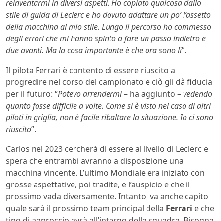
reinventarmi in diversi aspetti. Ho copiato qualcosa dallo
stile di guida di Leclerc e ho dovuto adattare un po’ l’assetto
della macchina al mio stile. Lungo il percorso ho commesso
degli errori che mi hanno spinto a fare un passo indietro e
due avanti. Ma la cosa importante è che ora sono lì
”.
Il pilota Ferrari è contento di essere riuscito a
progredire nel corso del campionato e ciò gli dà fiducia
per il futuro: “
Potevo arrendermi
– ha aggiunto –
vedendo
quanto fosse difficile a volte. Come si è visto nel caso di altri
piloti in griglia, non è facile ribaltare la situazione. Io ci sono
riuscito
”.
Carlos nel 2023 cercherà di essere al livello di Leclerc e
spera che entrambi avranno a disposizione una
macchina vincente. L’ultimo Mondiale era iniziato con
grosse aspettative, poi tradite, e l’auspicio e che il
prossimo vada diversamente. Intanto, va anche capito
quale sarà il prossimo team principal della
Ferrari
e che
tipo di approccio avrà all’interno della squadra. Bisogna