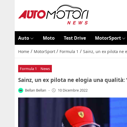
Auto
Moto
Test Drive
MotorSport
/
/
/
Home
MotorSport
Formula 1
Sainz, un ex pilota ne e
Formula 1
News
Sainz, un ex pilota ne elogia una qualità: 
Bellan Bellan
-
10 Dicembre 2022