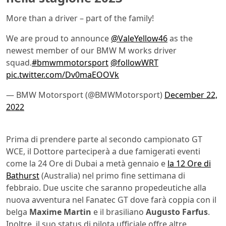
More than a driver – part of the family!
We are proud to announce
@ValeYellow46
as the
newest member of our BMW M works driver
squad.
#bmwmmotorsport
@followWRT
pic.twitter.com/Dv0maEOOVk
— BMW Motorsport (@BMWMotorsport)
December 22,
2022
Prima di prendere parte al secondo campionato GT
WCE, il Dottore parteciperà a due famigerati eventi
come la 24 Ore di Dubai a metà gennaio e
la 12 Ore di
Bathurst
(Australia) nel primo fine settimana di
febbraio. Due uscite che saranno propedeutiche alla
nuova avventura nel Fanatec GT dove farà coppia con il
belga
Maxime Martin
e il brasiliano
Augusto Farfus
.
Inoltre, il suo status di pilota ufficiale offre altre