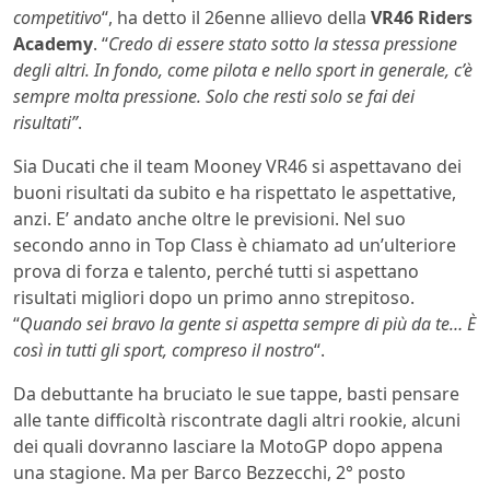
competitivo
“, ha detto il 26enne allievo della
VR46 Riders
Academy
. “
Credo di essere stato sotto la stessa pressione
degli altri. In fondo, come pilota e nello sport in generale, c’è
sempre molta pressione. Solo che resti solo se fai dei
risultati”
.
Sia Ducati che il team Mooney VR46 si aspettavano dei
buoni risultati da subito e ha rispettato le aspettative,
anzi. E’ andato anche oltre le previsioni. Nel suo
secondo anno in Top Class è chiamato ad un’ulteriore
prova di forza e talento, perché tutti si aspettano
risultati migliori dopo un primo anno strepitoso.
“
Quando sei bravo la gente si aspetta sempre di più da te… È
così in tutti gli sport, compreso il nostro
“.
Da debuttante ha bruciato le sue tappe, basti pensare
alle tante difficoltà riscontrate dagli altri rookie, alcuni
dei quali dovranno lasciare la MotoGP dopo appena
una stagione. Ma per Barco Bezzecchi, 2° posto