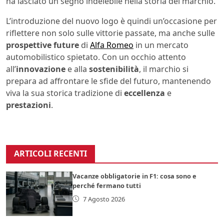
ha lasciato un segno indelebile nella storia del marchio.
L’introduzione del nuovo logo è quindi un’occasione per
riflettere non solo sulle vittorie passate, ma anche sulle
prospettive future
di
Alfa Romeo
in un mercato
automobilistico spietato. Con un occhio attento
all’
innovazione
e alla
sostenibilità
, il marchio si
prepara ad affrontare le sfide del futuro, mantenendo
viva la sua storica tradizione di
eccellenza
e
prestazioni
.
ARTICOLI RECENTI
Vacanze obbligatorie in F1: cosa sono e
perché fermano tutti
7 Agosto 2026