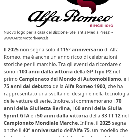
Nuovo logo per la casa del Biscione (Stellantis Media Press) –
www.AutoMotoriNews.it
Il
2025
non segna solo il
115° anniversario
di Alfa
Romeo, ma è anche un anno ricco di celebrazioni
storiche per il marchio. Tra gli eventi da ricordare ci
sono i
100 anni dalla vittoria
della
GP Tipo P2
nel
primo
Campionato del Mondo di Automobilismo
, e i
75 anni dal debutto
della
Alfa Romeo 1900
, che ha
rappresentato una svolta nel design e nella tecnologia
delle vetture di serie. Inoltre, si commemorano i
70
anni della Giulietta Berlina
, i
60 anni della Giulia
Sprint GTA
e i
50 anni dalla vittoria
della
33 TT 12
nel
Campionato Mondiale Marche
. Infine, il
2025
segna
anche il
40° anniversario
dell’
Alfa 75
, un modello che