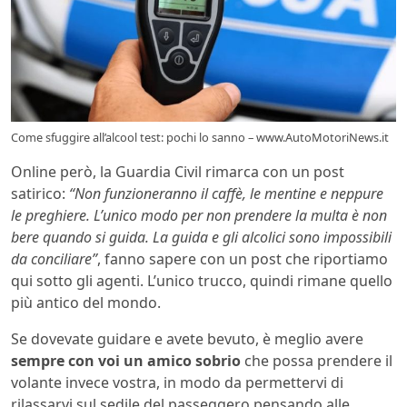
Come sfuggire all’alcool test: pochi lo sanno – www.AutoMotoriNews.it
Online però, la Guardia Civil rimarca con un post
satirico:
“Non funzioneranno il caffè, le mentine e neppure
le preghiere. L’unico modo per non prendere la multa è non
bere quando si guida. La guida e gli alcolici sono impossibili
da conciliare”
, fanno sapere con un post che riportiamo
qui sotto gli agenti. L’unico trucco, quindi rimane quello
più antico del mondo.
Se dovevate guidare e avete bevuto, è meglio avere
sempre con voi un amico sobrio
che possa prendere il
volante invece vostra, in modo da permettervi di
rilassarvi sul sedile del passeggero pensando alle