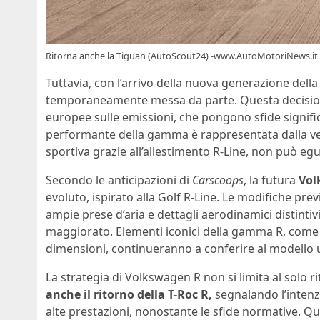
Ritorna anche la Tiguan (AutoScout24) -www.AutoMotoriNews.it
Tuttavia, con l’arrivo della nuova generazione della
temporaneamente messa da parte. Questa decisione
europee sulle emissioni, che pongono sfide signific
performante della gamma è rappresentata dalla ver
sportiva grazie all’allestimento R-Line, non può eg
Secondo le anticipazioni di
Carscoops
, la futura
Vol
evoluto, ispirato alla Golf R-Line. Le modifiche pr
ampie prese d’aria e dettagli aerodinamici distinti
maggiorato. Elementi iconici della gamma R, come le
dimensioni, continueranno a conferire al modello 
La strategia di Volkswagen R non si limita al solo 
anche il ritorno della T-Roc R,
segnalando l’intenz
alte prestazioni, nonostante le sfide normative. Q