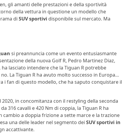
en, gli amanti delle prestazioni e della sportività
itorno della vettura in questione un modello che
norama di
SUV sportivi
disponibile sul mercato. Ma
guan
si preannuncia come un evento entusiasmante
esentazione della nuova Golf R, Pedro Martinez Diaz,
 ha lasciato intendere che la Tiguan R potrebbe
i no. La Tiguan R ha avuto molto successo in Europa…
 i fan di questo modello, che ha saputo conquistare il
l 2020, in concomitanza con il restyling della seconda
a 316 cavalli e 420 Nm di coppia, la Tiguan R ha
un cambio a doppia frizione a sette marce e la trazione
resa una delle leader nel segmento dei
SUV sportivi in
gn accattivante.