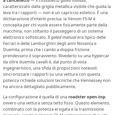
a cancelletto
— il cosiddetto
gated manual
,
caratterizzato dalla griglia metallica visibile che guida la
leva tra i rapporti — non è un capriccio estetico. È una
dichiarazione d’intenti precisa: la Venom F5-M è
concepita per chi vuole essere fisicamente parte della
macchina, non soltanto il passeggero di un sistema
elettronico sofisticato. Il
gated manual
era tipico delle
Ferrari e delle Lamborghini degli anni Novanta e
Duemila, prima che i cambi a doppia frizione
prendessero il sopravvento. Rivederlo su una hypercar
da oltre duemila cavalli è, dal punto di vista
ingegneristico, una sfida di proporzioni notevoli:
sincronizzare i rapporti su una vettura con questa
potenza richiede soluzioni tecniche che Hennessey non
ha ancora dettagliato pubblicamente.
La configurazione è quella di una
roadster open-top
,
ovvero una vettura senza tetto fisso. Questo elemento,
combinato con la potenza erogata e la trasmissione